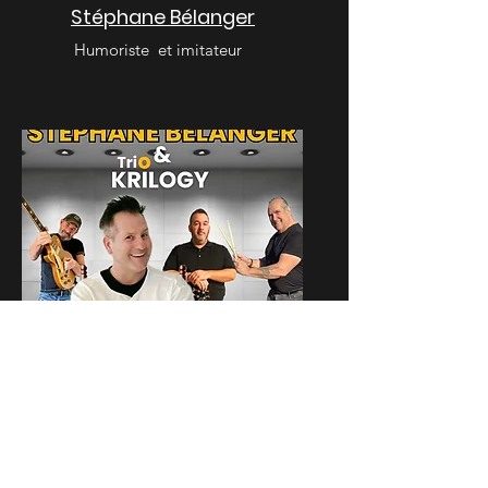
Stéphane Bélanger
Humoriste et imitateur